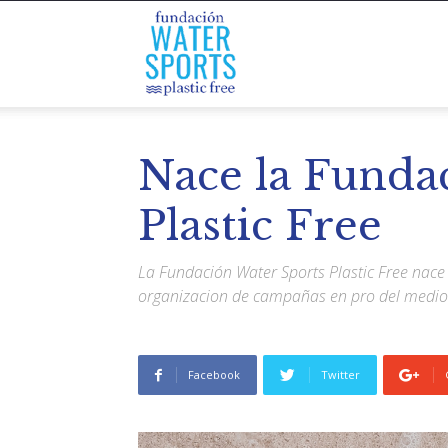
Water
Sports
Nace la Funda
Plastic Free
Plastic
La Fundación Water Sports Plastic Free nace c
organizacion de campañas en pro del medi
Free
Facebook
Twitter