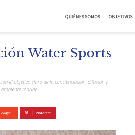
QUIÉNES SOMOS
OBJETIVOS
ción Water Sports
on el objetivo claro de la concienciación, difusión y
o ambiente marino
Google+
Pinterest