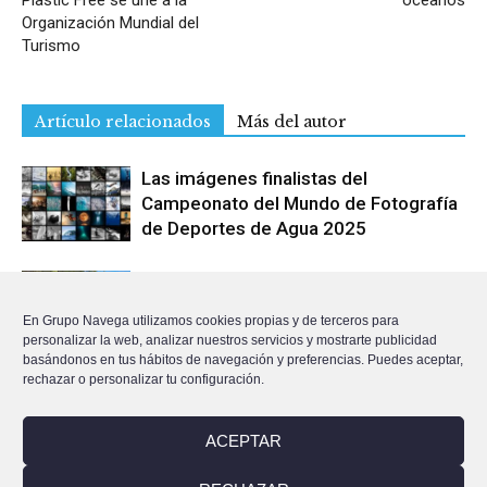
Plastic Free se une a la
océanos
Organización Mundial del
Turismo
Artículo relacionados
Más del autor
Las imágenes finalistas del
Campeonato del Mundo de Fotografía
de Deportes de Agua 2025
La Fundación Water Sports Plastic
Free abre la participación del
En Grupo Navega utilizamos cookies propias y de terceros para
Campeonato del Mundo de Fotografía
personalizar la web, analizar nuestros servicios y mostrarte publicidad
de Deportes de Agua
basándonos en tus hábitos de navegación y preferencias. Puedes aceptar,
rechazar o personalizar tu configuración.
La Fundación WSPF celebra el éxito
internacional de la cuarta edición del
ACEPTAR
campeonato del mundo de fotografía
de deportes de agua